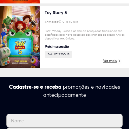
Toy Story 5
Animação
01 h 40 min
6
Buzz, Woody, Jessie e os demais brinquedos tradicionais são
desafiados pela nova obsessão das crianças do século XXI: os
dispositivos eletrônicos.
Próxima sessão
Sala 05
13:20
DUB
Ver mais
Cadastre-se e receba
promoções e novidades
antecipadamente