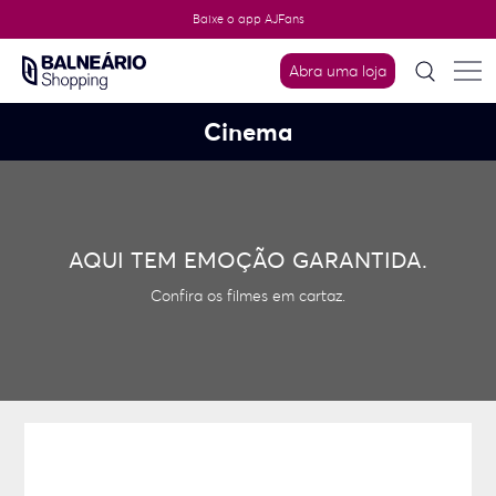
Skip
Baixe o app AJFans
to
content
Abra uma loja
Cinema
AQUI TEM EMOÇÃO GARANTIDA.
Confira os filmes em cartaz.