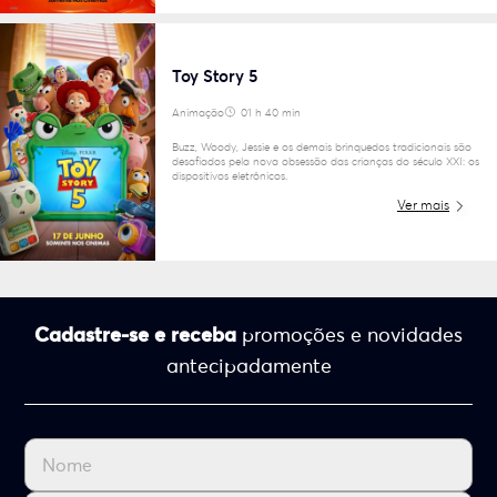
Toy Story 5
Animação
01 h 40 min
6
Buzz, Woody, Jessie e os demais brinquedos tradicionais são
desafiados pela nova obsessão das crianças do século XXI: os
dispositivos eletrônicos.
Ver mais
Cadastre-se e receba
promoções e novidades
antecipadamente