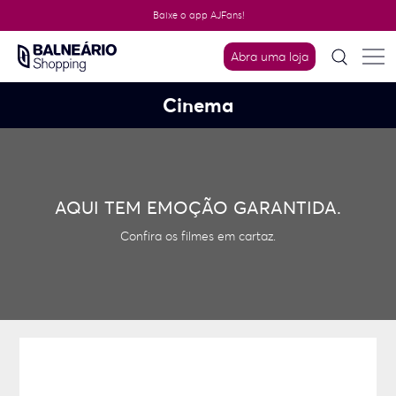
Skip
Baixe o app AJFans!
to
content
Abra uma loja
Cinema
AQUI TEM EMOÇÃO GARANTIDA.
Confira os filmes em cartaz.