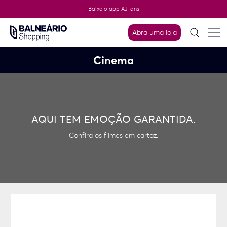
Skip
Baixe o app AJFans
to
content
Abra uma loja
Cinema
AQUI TEM EMOÇÃO GARANTIDA.
Confira os filmes em cartaz.