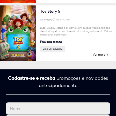
Toy Story 5
Animação
01 h 40 min
6
Buzz, Woody, Jessie e os demais brinquedos tradicionais são
desafiados pela nova obsessão das crianças do século XXI: os
dispositivos eletrônicos.
Próxima sessão
Sala 05
13:20
DUB
Ver mais
Cadastre-se e receba
promoções e novidades
antecipadamente