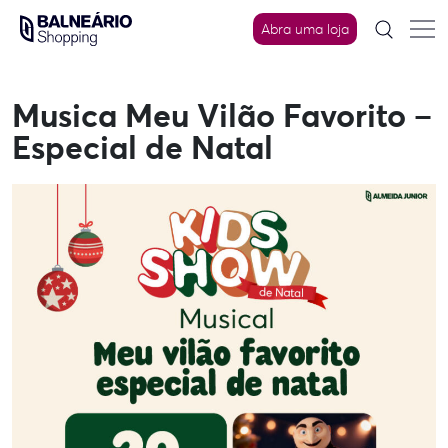
Skip
to
Abra uma loja
content
Musica Meu Vilão Favorito –
Especial de Natal