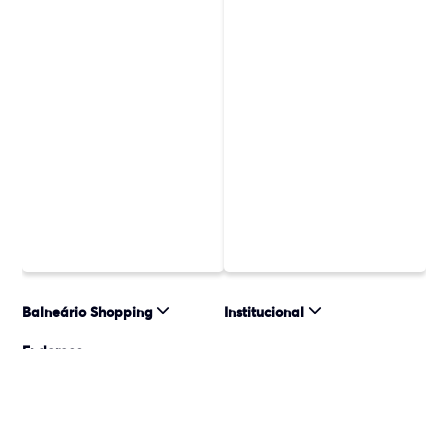
Balneário Shopping
Institucional
Endereço
Avenida Santa Catarina, n°1
Como chegar
Estados - 88339005
Balneário Camboriú - SC