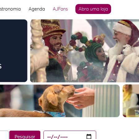
stronomia
Agenda
AJFans
Abra uma loja
s
Pesquisar