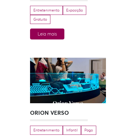
Entretenimento
Exposição
Gratuito
Leia mais
ORION VERSO
Entretenimento
Infantil
Pago