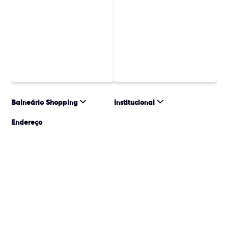
Balneário Shopping
Institucional
Endereço
Avenida Santa Catarina, n°1
Como chegar
Estados - 88339005
Balneário Camboriú - SC
© 2026 Almeida Junior, Inc. Todos os direitos reservados. Almeida