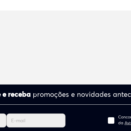
 e receba
promoções e novidades ante
Concor
da
Avi