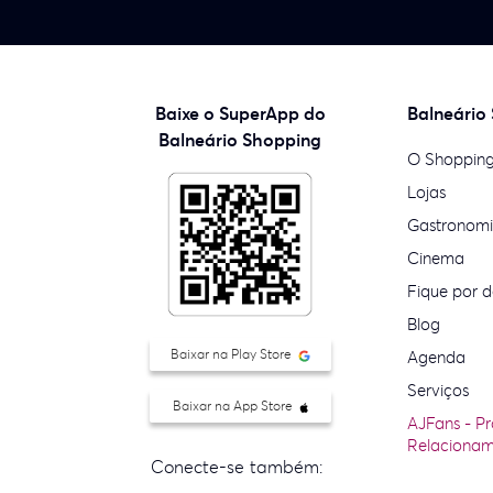
Baixe o SuperApp do
Balneário
Balneário Shopping
O Shoppin
Lojas
Gastronom
Cinema
Fique por d
Blog
Baixar na Play Store
Agenda
Serviços
Baixar na App Store
AJFans - P
Relaciona
Conecte-se também: