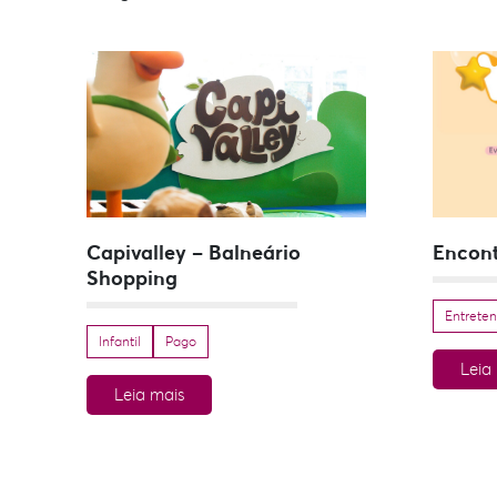
Capivalley – Balneário
Encon
Shopping
Entrete
Infantil
Pago
Leia
Leia mais