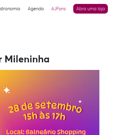
stronomia
Agenda
AJFans
Abra uma loja
r Mileninha