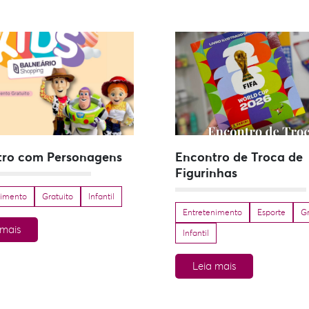
tro com Personagens
Encontro de Troca de
Figurinhas
nimento
Gratuito
Infantil
Entretenimento
Esporte
Gr
 mais
Infantil
Leia mais