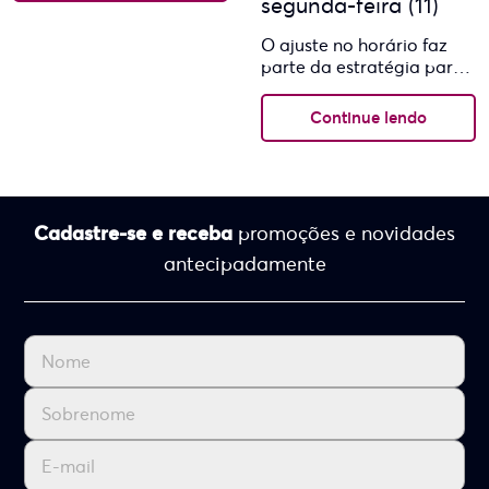
segunda-feira (11)
temporada elegante,
sensorial...
O ajuste no horário faz
parte da estratégia para
manter o shopping
eficiente e em sintonia
Continue lendo
com o ritmo dos...
Cadastre-se e receba
promoções e novidades
antecipadamente