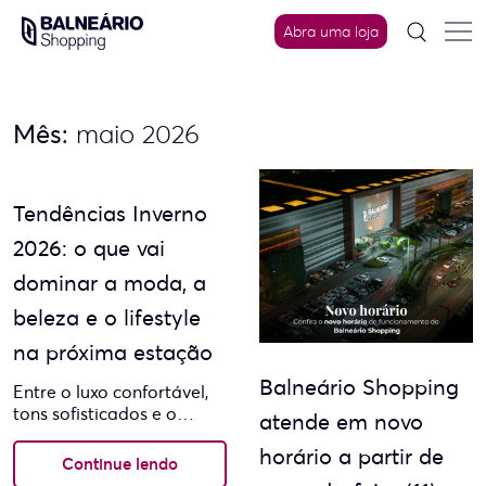
Skip
to
Abra uma loja
content
Mês:
maio 2026
Tendências Inverno
2026: o que vai
dominar a moda, a
beleza e o lifestyle
na próxima estação
Balneário Shopping
Entre o luxo confortável,
tons sofisticados e o
atende em novo
retorno das experiências
horário a partir de
presenciais, o inverno
Continue lendo
2026 promete uma