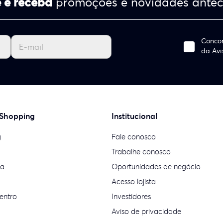
 e receba
promoções e novidades ante
Concor
da
Avi
 Shopping
Institucional
g
Fale conosco
Trabalhe conosco
ia
Oportunidades de negócio
Acesso lojista
entro
Investidores
Aviso de privacidade