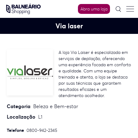
Skip
to
Abra uma loja
content
Via laser
A loja Via Laiser é especializada em
serviços de depilação, oferecendo
uma experiência focada em conforto
e qualidade. Com uma equipe
treinada e atenta, a loja se destaca
por suas técnicas que garantem
resultados eficazes e um
atendimento acolhedor.
Categoria
Beleza e Bem-estar
Localização
L1
Telefone
0800-942-2345