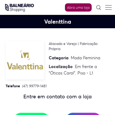
Skip
to
Abra uma loja
content
Valenttina
Atacado e Varejo | Fabricação
Própria
Categoria
Moda Feminina
Localização
Em frente a
"Óticas Carol". Piso - L1
Telefone
(47) 99779-1481
Entre em contato com a loja