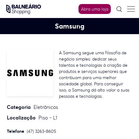
Skip
to
Abra uma loja
content
Samsung
A Samsung segue uma filosofia de
negócio simples: dedicar seus
talentos e tecnologias à criação de
produtos e serviços superiores que
contribuam para uma melhor
sociedade global. Para conseguir
isso, a Samsung dá alto valor a suas
pessoas e tecnologias.
Categoria
Eletrônicos
Localização
Piso - L1
Telefone
(47) 3263-8605