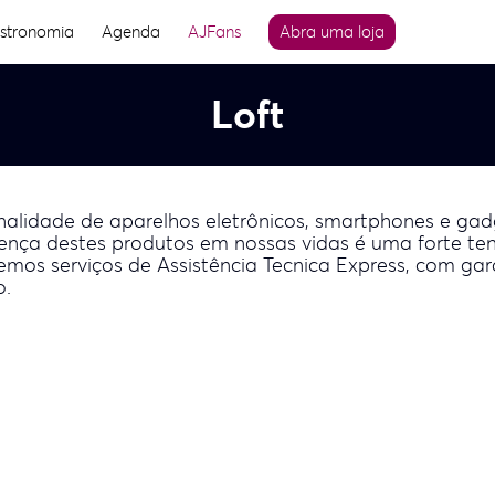
stronomia
Agenda
AJFans
Abra uma loja
Loft
onalidade de aparelhos eletrônicos, smartphones e gad
ença destes produtos em nossas vidas é uma forte ten
emos serviços de Assistência Tecnica Express, com ga
o.