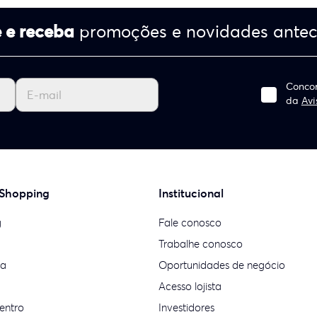
 e receba
promoções e novidades ante
Concor
da
Avi
 Shopping
Institucional
g
Fale conosco
Trabalhe conosco
ia
Oportunidades de negócio
Acesso lojista
entro
Investidores