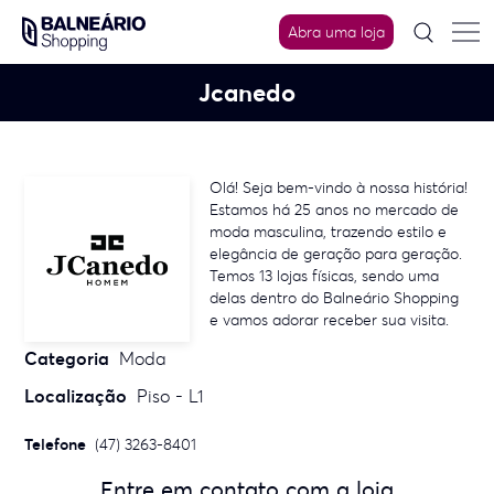
Skip
to
Abra uma loja
content
Jcanedo
Olá! Seja bem-vindo à nossa história!
Estamos há 25 anos no mercado de
moda masculina, trazendo estilo e
elegância de geração para geração.
Temos 13 lojas físicas, sendo uma
delas dentro do Balneário Shopping
e vamos adorar receber sua visita.
Categoria
Moda
Localização
Piso - L1
Telefone
(47) 3263-8401
Entre em contato com a loja