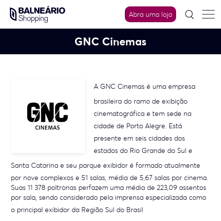
Skip
to
Abra uma loja
content
GNC Cinemas
A GNC Cinemas é uma
empresa
brasileira
do ramo de exibição
cinematográfica e tem sede na
cidade de
Porto Alegre
. Está
presente em seis cidades dos
estados do
Rio Grande do Sul
e
Santa Catarina
e seu
parque exibidor
é formado atualmente
por nove complexos e 51 salas, média de 5,67 salas por cinema.
Suas 11 378 poltronas perfazem uma média de 223,09 assentos
por sala, sendo considerado pela imprensa especializada como
o principal exibidor da
Região Sul do Brasil