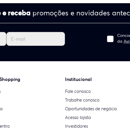
 e receba
promoções e novidades ante
Concor
da
Avi
 Shopping
Institucional
g
Fale conosco
Trabalhe conosco
ia
Oportunidades de negócio
Acesso lojista
entro
Investidores