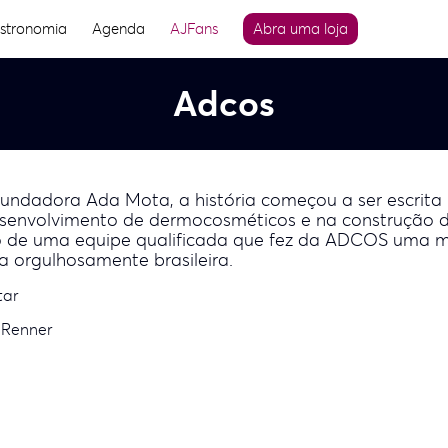
stronomia
Agenda
AJFans
Abra uma loja
Adcos
fundadora Ada Mota, a história começou a ser escrita
esenvolvimento de dermocosméticos e na construção d
o de uma equipe qualificada que fez da ADCOS uma mo
 orgulhosamente brasileira.
tar
 Renner