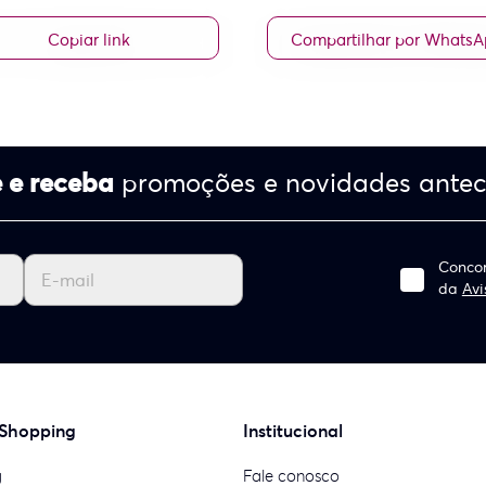
Copiar link
Compartilhar por Whats
 e receba
promoções e novidades ante
Concor
da
Avi
 Shopping
Institucional
g
Fale conosco