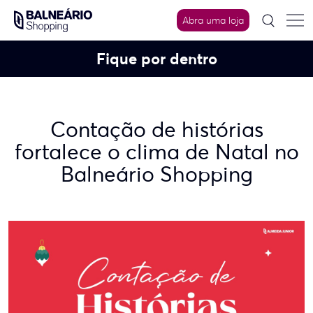
Skip
to
Abra uma loja
content
Fique por dentro
Contação de histórias
fortalece o clima de Natal no
Balneário Shopping