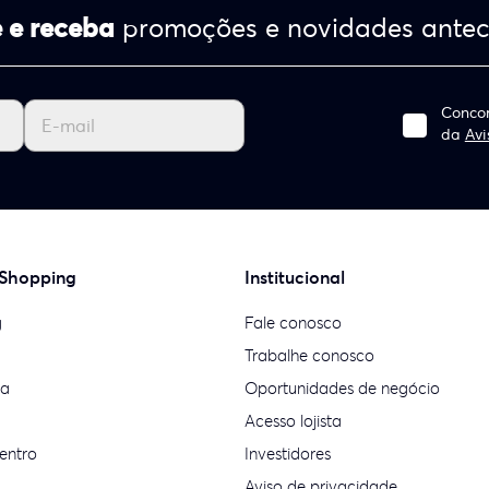
 e receba
promoções e novidades ante
Concor
da
Avi
 Shopping
Institucional
g
Fale conosco
Trabalhe conosco
ia
Oportunidades de negócio
Acesso lojista
entro
Investidores
Aviso de privacidade