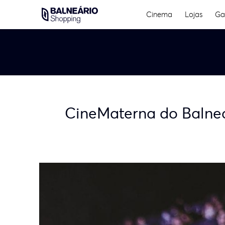
Skip
Cinema
Lojas
Ga
to
content
CineMaterna do Balneá