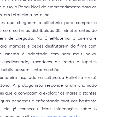
m disso, o Papai
Noel do empreendimento dará as
s, em total clima
natalino.
ães que
chegarem à bilheteria para comprar o
s com cortesias
distribuídas 30 minutos antes do
rdem de
chegada. No CineMaterna, o cinema é
 para mamães e
bebês desfrutarem do filme com
 de cinema é adaptada com
som mais baixo,
condicionado, trocadores de fralda e
tapetes
 bebês possam sentar no chão.
entureira
inspirada na cultura da Polinésia – está
ória. A protagonista
responde a um chamado
ais que a convocam a explorar
os mares distantes
guas perigosas e enfrentando
criaturas bastante
e ela já conheceu. Mais informações
sobre o
ssadas pelo site
www.cinematerna.org.br
.