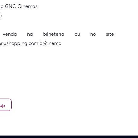
, no GNC Cinemas
)
à venda na bilheteria ou no site
riushopping.com.br/cinema
App