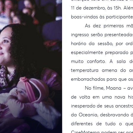
11 de dezembro, às 15h. Alé
boas-vindas às participante
As dez primeiras m
ingresso serão presenteada
horário da sessão, por o
especialmente preparado
muito conforto. A sala
temperatura amena do ar-
emborrachados para que os
No filme, Moana – av
de volta em uma nova hist
inesperado de seus ancestr
da Oceania, desbravando á
diferentes de tudo o qu
CineMaterna podem ser ace