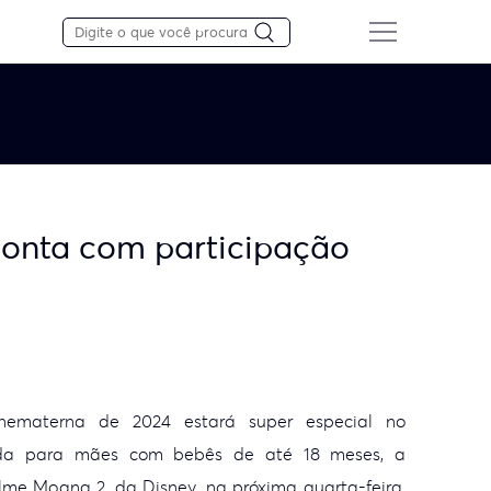
conta com participação
ematerna de 2024 estará super especial no
da para
mães com bebês de até 18 meses, a
filme Moana 2, da
Disney, na próxima quarta-feira,