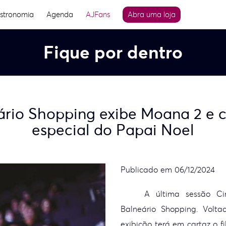
stronomia
Agenda
AJFans
Abra uma loja
Fique por dentro
rio Shopping exibe Moana 2 e 
especial do Papai Noel
Publicado em 06/12/2024
A última sessão
Cin
Balneário Shopping. Volta
exibição terá em cartaz o 