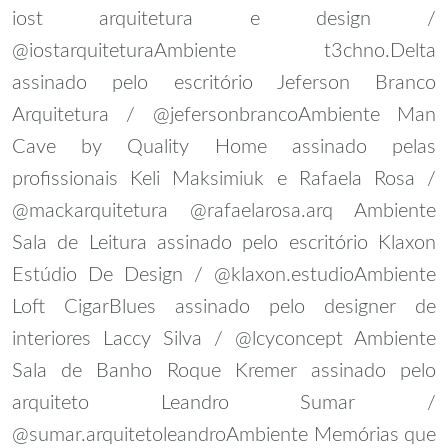
iost arquitetura e design /
@iostarquitetura
Ambiente t3chno.Delta
assinado pelo escritório Jeferson Branco
Arquitetura / @jefersonbranco
Ambiente Man
Cave by Quality Home assinado pelas
profissionais Keli Maksimiuk e Rafaela Rosa /
@mackarquitetura @rafaelarosa.arq
Ambiente
Sala de Leitura assinado pelo escritório Klaxon
Estúdio De Design / @klaxon.estudio
Ambiente
Loft CigarBlues assinado pelo designer de
interiores Laccy Silva / @lcyconcept
Ambiente
Sala de Banho Roque Kremer assinado pelo
arquiteto Leandro Sumar /
@sumar.arquitetoleandro
Ambiente Memórias que