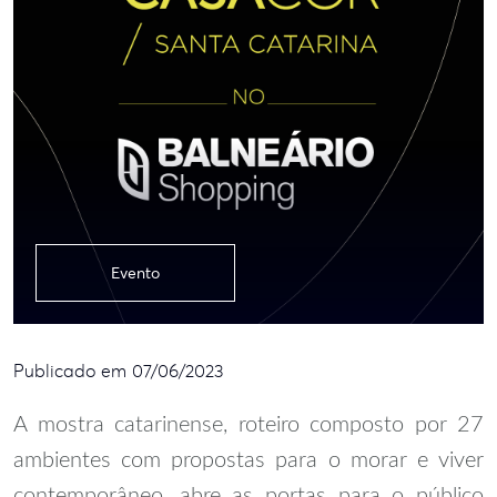
Evento
Publicado em 07/06/2023
A mostra catarinense, roteiro composto por 27
ambientes com propostas para o morar e viver
contemporâneo, abre as portas para o público