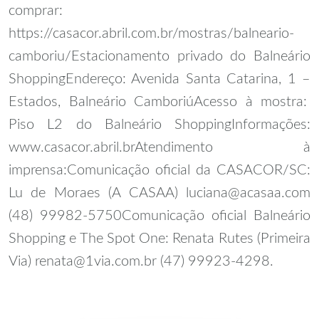
comprar:
https://casacor.abril.com.br/mostras/balneario-
camboriu/
Estacionamento privado do Balneário
Shopping
Endereço: Avenida Santa Catarina, 1 –
Estados, Balneário Camboriú
Acesso à mostra:
Piso L2 do Balneário Shopping
Informações:
www.casacor.abril.br
Atendimento à
imprensa:
Comunicação oficial da CASACOR/SC:
Lu de Moraes (A CASAA) luciana@acasaa.com
(48) 99982-5750
Comunicação oficial Balneário
Shopping e The Spot One: Renata Rutes (Primeira
Via) renata@1via.com.br (47) 99923-4298.