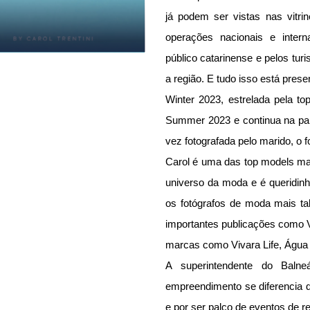
já podem ser vistas nas vitr
operações nacionais e intern
público catarinense e pelos turi
a região. E tudo isso está pre
Winter 2023, estrelada pela top
Summer 2023 e continua na par
vez fotografada pelo marido, o f
Carol é uma das top models mai
universo da moda e é queridinha
os fotógrafos de moda mais tal
importantes publicações como V
marcas como Vivara Life, Água 
A superintendente do Balneá
empreendimento se diferencia d
e por ser palco de eventos de r