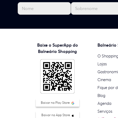
Baixe o SuperApp do
Balneário
Balneário Shopping
O Shoppin
Lojas
Gastronom
Cinema
Fique por d
Blog
Baixar na Play Store
Agenda
Serviços
Baixar na App Store