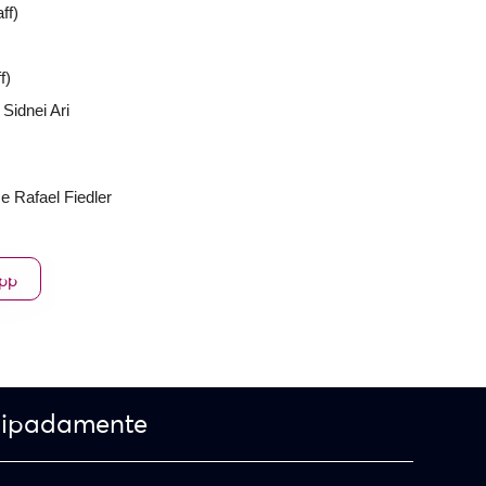
ff)
f)
Sidnei Ari
e Rafael Fiedler
App
cipadamente