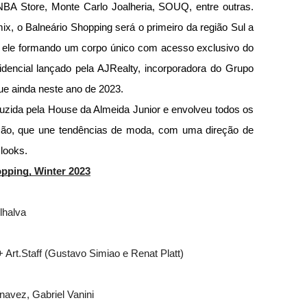
BA Store, Monte Carlo Joalheria, SOUQ, entre outras. 
x, o Balneário Shopping será o primeiro da região Sul a 
a ele formando um corpo único com acesso exclusivo do 
dencial lançado pela AJRealty, incorporadora do Grupo 
ue ainda neste ano de 2023.
zida pela House da Almeida Junior e envolveu todos os 
ção, que une tendências de moda, com uma direção de 
looks. 
opping, Winter 2023
lhalva
 Art.Staff (Gustavo Simiao e Renat Platt)
navez, Gabriel Vanini 