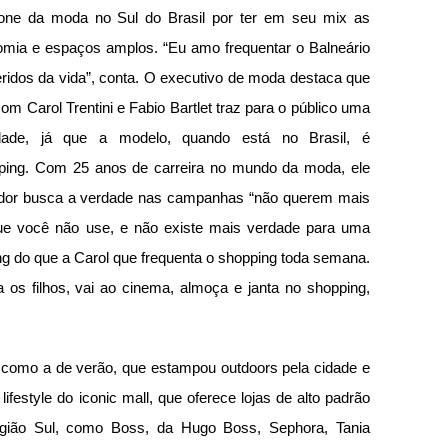
one da moda no Sul do Brasil por ter em seu mix as 
omia e espaços amplos. “Eu amo frequentar o Balneário 
idos da vida”, conta. O executivo de moda destaca que 
m Carol Trentini e Fabio Bartlet traz para o público uma 
ade, já que a modelo, quando está no Brasil, é 
ping. Com 25 anos de carreira no mundo da moda, ele 
idor busca a verdade nas campanhas “não querem mais 
e você não use, e não existe mais verdade para uma 
 do que a Carol que frequenta o shopping toda semana. 
 os filhos, vai ao cinema, almoça e janta no shopping, 
como a de verão, que estampou outdoors pela cidade e 
ifestyle do iconic mall, que oferece lojas de alto padrão 
gião Sul, como Boss, da Hugo Boss, Sephora, Tania 