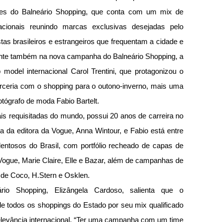
ines do Balneário Shopping, que conta com um mix de 
acionais reunindo marcas exclusivas desejadas pelo 
stas brasileiros e estrangeiros que frequentam a cidade e 
sente também na nova campanha do Balneário Shopping, a 
 model internacional Carol Trentini, que protagonizou o 
ceria com o shopping para o outono-inverno, mais uma 
otógrafo de moda Fabio Bartelt.
s requisitadas do mundo, possui 20 anos de carreira no 
 da editora da Vogue, Anna Wintour, e Fabio está entre 
entosos do Brasil, com portfólio recheado de capas de 
ogue, Marie Claire, Elle e Bazar, além de campanhas de 
de Coco, H.Stern e Osklen. 
rio Shopping, Elizângela Cardoso, salienta que o 
e todos os shoppings do Estado por seu mix qualificado 
elevância internacional. “Ter uma campanha com um time 