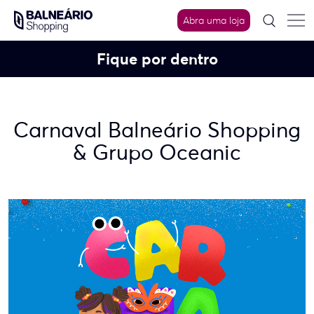
Skip
to
Abra uma loja
content
Fique por dentro
Carnaval Balneário Shopping
& Grupo Oceanic