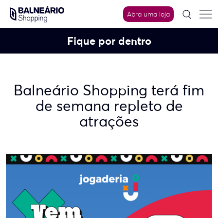
Skip
to
Abra uma loja
content
Fique por dentro
Balneário Shopping terá fim
de semana repleto de
atrações