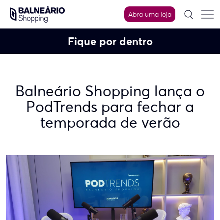
Skip
to
Abra uma loja
content
Fique por dentro
Balneário Shopping lança o
PodTrends para fechar a
temporada de verão