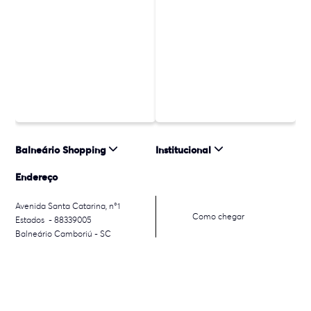
Balneário Shopping
Institucional
Endereço
Avenida Santa Catarina, n°1
Como chegar
Estados - 88339005
Balneário Camboriú - SC
© 2026 Almeida Junior, Inc. Todos os direitos reservados. Almeida