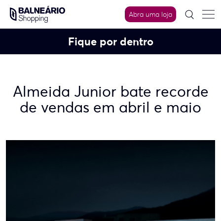
Skip
to
Abra uma loja
content
Fique por dentro
Almeida Junior bate recorde
de vendas em abril e maio