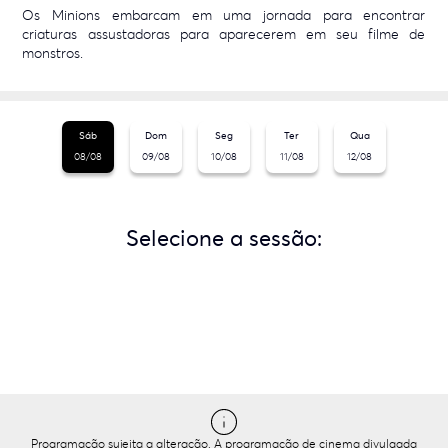
Os Minions embarcam em uma jornada para encontrar
criaturas assustadoras para aparecerem em seu filme de
monstros.
Sáb
Dom
Seg
Ter
Qua
08/08
09/08
10/08
11/08
12/08
Selecione a sessão:
Programação sujeita a alteração. A programação de cinema divulgada