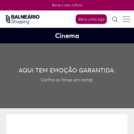
Skip
Baixe o app AJFans
to
content
Abra uma loja
Cinema
AQUI TEM EMOÇÃO GARANTIDA.
Confira os filmes em cartaz.