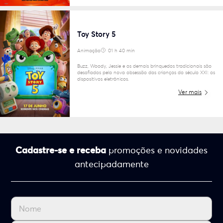
Toy Story 5
Animação
01 h 40 min
6
Buzz, Woody, Jessie e os demais brinquedos tradicionais são
desafiados pela nova obsessão das crianças do século XXI: os
dispositivos eletrônicos.
Ver mais
Cadastre-se e receba
promoções e novidades
antecipadamente